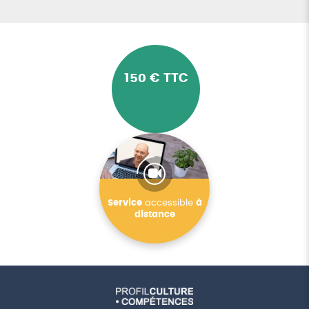
150 € TTC
Service
accessible
à
distance